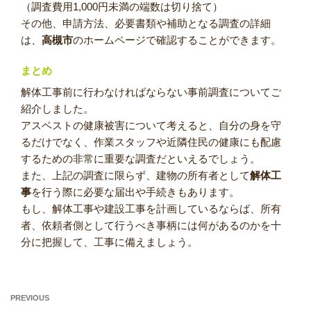
（調査費用1,000円未満の端数は切り捨て）
その他、申請方法、必要書類や補助となる調査の詳細
は、
高槻市
のホームページで確認することができます。
まとめ
解体工事前に行わなければならない事前調査についてご
紹介しました。
アスベストの健康被害について考えると、自分の身を守
るだけでなく、作業スタッフや近隣住民の健康にも配慮
するための非常に重要な調査だといえるでしょう。
また、上記の調査に限らず、建物の所有者として
解体工
事
を行う際に必要な届出や手続きもあります。
もし、解体工事や建設工事を計画しているならば、所有
者、依頼者側として行うべき事柄には何があるのかを十
分に把握して、工事に備えましょう。
Previous
PREVIOUS
投