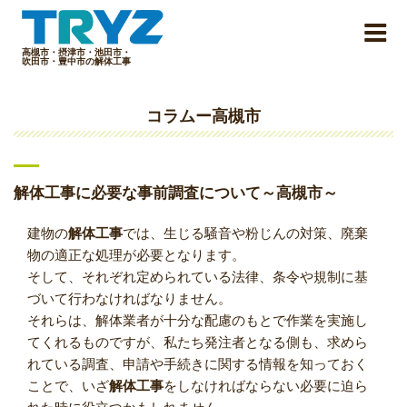
Skip
to
content
高槻市・摂津市・池田市・
吹田市・豊中市の解体工事
コラムー高槻市
解体工事に必要な事前調査について～高槻市～
建物の
解体工事
では、生じる騒音や粉じんの対策、廃棄
物の適正な処理が必要となります。
そして、それぞれ定められている法律、条令や規制に基
づいて行わなければなりません。
それらは、解体業者が十分な配慮のもとで作業を実施し
てくれるものですが、私たち発注者となる側も、求めら
れている調査、申請や手続きに関する情報を知っておく
ことで、いざ
解体工事
をしなければならない必要に迫ら