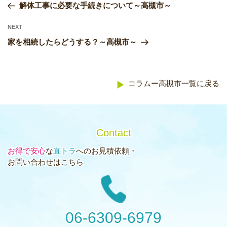
Post
解体工事に必要な手続きについて～高槻市～
稿
Next
NEXT
ナ
Post
家を相続したらどうする？～高槻市～
ビ
ゲ
ー
コラムー高槻市一覧に戻る
シ
ョ
ン
Contact
お得で安心
な
直トラ
へのお見積依頼・
お問い合わせはこちら
06-6309-6979